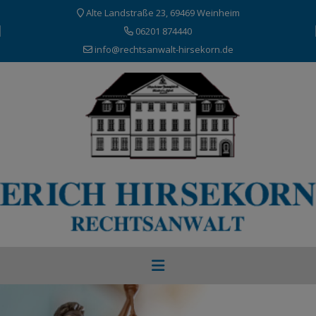
Alte Landstraße 23, 69469 Weinheim
06201 874440
info@rechtsanwalt-hirsekorn.de