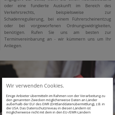
oder eine fundierte Auskunft im Bereich des
Verkehrsrechts, beispielsweise zur
Schadenregulierung, bei einem Führerscheinentzug
oder bei vorgeworfenen Ordnungswidrigkeiten,
benötigen. Rufen Sie uns am besten zur
Terminvereinbarung an - wir kümmern uns um Ihr
Anliegen.
Wir verwenden Cookies.
Einige Anbieter übermitteln im Rahmen von der Verarbeitung zu
den genannten Zwecken möglicherweise Daten an Länder
außerhalb der EU/ des EWR (Drittlanddatenübermittlung), z.B. in
die USA. Das Datenschutzniveau in diesen Ländern ist
möglicherweise nicht mit dem in den EU-/EWR-Ländern