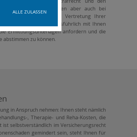
 uns mit den Verkehrsstrafrecht und den
rdnungswidrigkeiten, sorgen aber auch bei
ALLE ZULASSEN
 mit Fahrerflucht für die Vertretung Ihrer
Schritt werden wir uns ausführlich mit Ihnen
ie Ermittlungsunterlagen anfordern und die
e abstimmen zu können.
en
rung in Anspruch nehmen: Ihnen steht nämlich
handlungs-, Therapie- und Reha-Kosten, die
st selbstverständlich im Versicherungsrecht
sonenschaden gemindert sein, steht Ihnen für