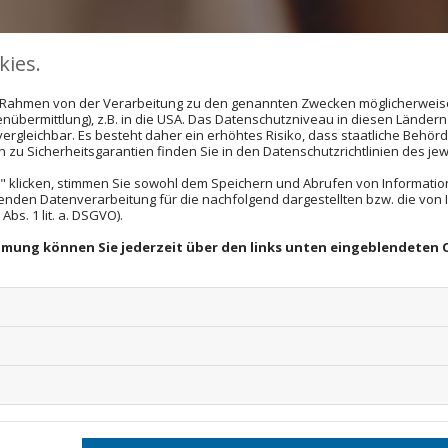
ies.
im Rahmen von der Verarbeitung zu den genannten Zwecken möglicherwei
nübermittlung), z.B. in die USA. Das Datenschutzniveau in diesen Ländern 
rgleichbar. Es besteht daher ein erhöhtes Risiko, dass staatliche Behör
zu Sicherheitsgarantien finden Sie in den Datenschutzrichtlinien des jew
 klicken, stimmen Sie sowohl dem Speichern und Abrufen von Information
enden Datenverarbeitung für die nachfolgend dargestellten bzw. die von
bs. 1 lit. a. DSGVO).
immung können Sie jederzeit über den links unten eingeblendeten 
gkeiten und
Ein wichtiger Punkt im 
in der Regel mit Nachs
Führerschein wiedere
cheinfragen
Möglichkeiten und begl