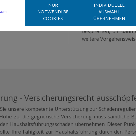
hinaus befassen wir
NUR
INDIVIDUELLE
unterschiedlichsten O
NOTWENDIGE
AUSWAHL
sum
einem Parkplatzunfall
COOKIES
ÜBERNEHMEN
Interessen. Im ersten 
besprechen, um dann d
weitere Vorgehensweis
rung - Versicherungsrecht ausschöpf
 Sie unsere kompetente Unterstützung zur Schadenregulie
Höhe zu, die gegnerische Versicherung muss sämtliche Be
den Haushaltsführungsschaden übernehmen. Dieser Punkt i
ollte Ihre Fähigkeit zur Haushaltsführung durch den Per