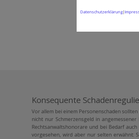
Datenschutzerklärung
|
Impres
Konsequente Schadenregulie
Vor allem bei einem Personenschaden sollten
nicht nur Schmerzensgeld in angemessener 
Rechtsanwaltshonorare und bei Bedarf auch 
vorgesehen, wird aber nur selten erwähnt: S