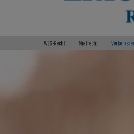
WEG-Recht
Mietrecht
Verkehrsre