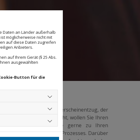
se Daten an Länder außerhalb
ist möglicherweise nicht mit
den auf diese Daten zugreifen
eiligen Anbieters.
en auf Ihrem Gerät (§ 25 Abs.
 Ihnen ausgewählten
Cookie-Button für die
Verkehrsrecht ist der Führerscheinentzug, der
chulungen (MPU) einhergeht, wollen Sie Ihren
rlangen. Wir beraten Sie gerne zu Ihren
eiten Sie während dieses Prozesses. Darüber